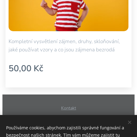
Kompletní vysvětlení zájmen, druhy, skloňování,
jaké používat vzory a co jsou zájmena bezrodá
50,00
Kč
Kontakt
Obchodní podmínky
Používáme cookies, abychom zajistili správné fungování a
bezpečnost našich stránek. Tím vám můžeme zajistit tu