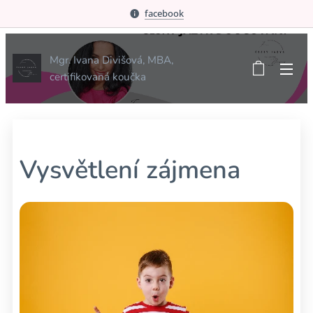
facebook
Mgr. Ivana Divišová, MBA,
certifikovaná koučka
Vysvětlení zájmena