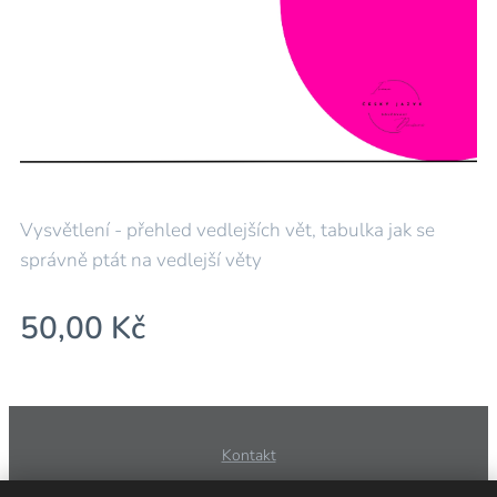
Vysvětlení - přehled vedlejších vět, tabulka jak se
správně ptát na vedlejší věty
50,00
Kč
Kontakt