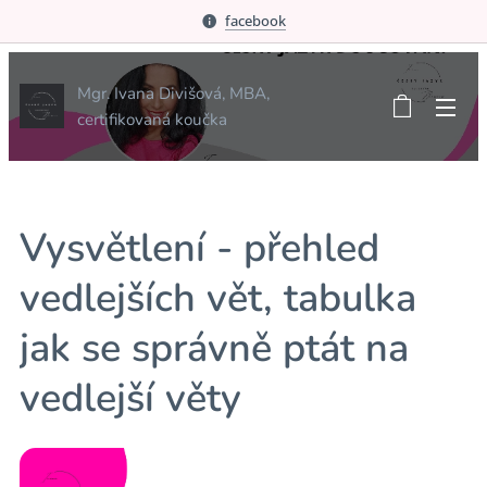
facebook
Mgr. Ivana Divišová, MBA,
certifikovaná koučka
Vysvětlení - přehled
vedlejších vět, tabulka
jak se správně ptát na
vedlejší věty