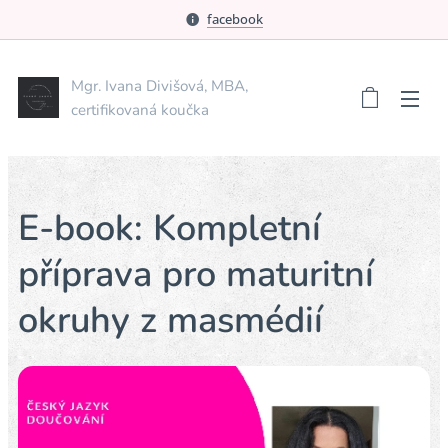
facebook
Mgr. Ivana Divišová, MBA,
certifikovaná koučka
E-book: Kompletní
příprava pro maturitní
okruhy z masmédií