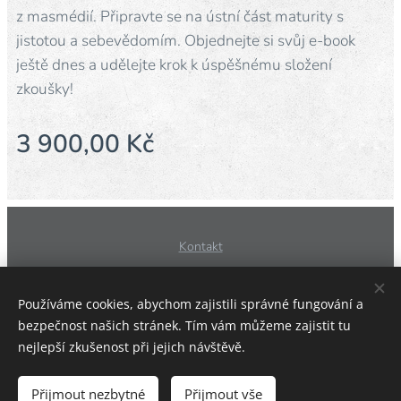
z masmédií. Připravte se na ústní část maturity s
jistotou a sebevědomím. Objednejte si svůj e-book
ještě dnes a udělejte krok k úspěšnému složení
zkoušky!
3 900,00
Kč
Kontakt
Obchodní podmínky
Používáme cookies, abychom zajistili správné fungování a
bezpečnost našich stránek. Tím vám můžeme zajistit tu
nejlepší zkušenost při jejich návštěvě.
Zásady zpracování osobních údajů
Cookies
Přijmout nezbytné
Přijmout vše