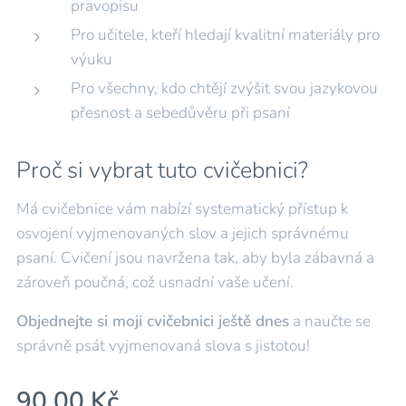
pravopisu
Pro učitele, kteří hledají kvalitní materiály pro
výuku
Pro všechny, kdo chtějí zvýšit svou jazykovou
přesnost a sebedůvěru při psaní
Proč si vybrat tuto cvičebnici?
Má cvičebnice vám nabízí systematický přístup k
osvojení vyjmenovaných slov a jejich správnému
psaní. Cvičení jsou navržena tak, aby byla zábavná a
zároveň poučná, což usnadní vaše učení.
Objednejte si moji cvičebnici ještě dnes
a naučte se
správně psát vyjmenovaná slova s ​​jistotou!
90,00
Kč