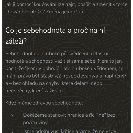
jak ji pomocí koučování lze najít, posílit a změnit vzorce
chování. Protože? Změna je možná.....
Co je sebehodnota a proč na ní
záleží?
Sebehodnota je hluboké přesvědčení o vlastní
hodnotě a schopnosti vážit si sama sebe. Není to jen
pocit, že "jsem v pohodě," ale hluboké uvědomění, že
mám právo být šťastný/á, respektovaný/á a naplněný/
á – bez ohledu na chyby, které dělám, nebo
neúspěchy, které zažívám.
Když máme zdravou sebehodnotu:
Dokážeme stanovit hranice a říci "ne" bez
pocitu viny.
Jsme odolní vůči kritice a víme, že ne vždy