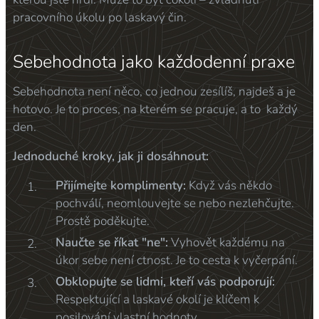
pracovního úkolu po laskavý čin.
Sebehodnota jako každodenní praxe
Sebehodnota není něco, co jednou zesílíš, najdeš a je
hotovo. Je to proces, na kterém se pracuje, a to každý
den.
Jednoduché kroky, jak ji dosáhnout:
Přijímejte komplimenty:
Když vás někdo
pochválí, neomlouvejte se nebo nezlehčujte.
Prostě poděkujte.
Naučte se říkat "ne":
Vyhovět každému na
úkor sebe není ctnost. Je to cesta k vyčerpání.
Obklopujte se lidmi, kteří vás podporují:
Respektující a laskavé okolí je klíčem k
posilování vlastní hodnoty.