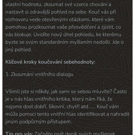
vlastní hodnotu, zkoumat své vzorce chování a
nastavit si zdravější pohled na sebe. Kouč vás při
rozhovoru vede otevřenými otázkami, které vám
pomohou prozkoumat vaše přesvědčení a zjistit, co
vás blokuje. Uvidíte nový úhel pohledu, ke kterému
byste se svým standardním myšlením nedošli. Jde o
jiný pohled.
Klíčové kroky koučování sebehodnoty:
1. Zkoumání vnitřního dialogu
Všimli jste si někdy, jak sami se sebou mluvíte? Často
je v nás hlas vnitřního kritika, který nám říká, že
nejsme dost dobří, šikovní, chytří atd...... Kouč vám
může pomoci tento vnitřní hlas identifikovat a nahradit
jiným podpůrným přístupem.
Tip pro vás:
Začněte psát deník svých myšlenek.