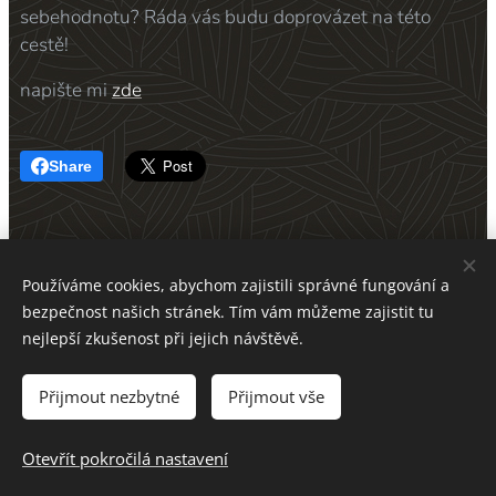
sebehodnotu? Ráda vás budu doprovázet na této
cestě! 😊
napište mi
zde
Share
Používáme cookies, abychom zajistili správné fungování a
Kontakt
bezpečnost našich stránek. Tím vám můžeme zajistit tu
nejlepší zkušenost při jejich návštěvě.
Obchodní podmínky
Přijmout nezbytné
Přijmout vše
Zásady zpracování osobních údajů
Cookies
Otevřít pokročilá nastavení