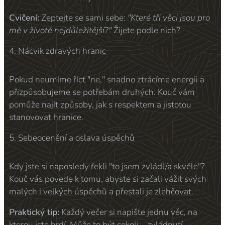
Cvičení:
Zeptejte se sami sebe:
"Které tři věci jsou pro
mě v životě nejdůležitější?"
Žijete podle nich?
4. Nácvik zdravých hranic
Pokud neumíme říct "ne," snadno ztrácíme energii a
přizpůsobujeme se potřebám druhých. Kouč vám
pomůže najít způsoby, jak s respektem a jistotou
stanovovat hranice.
5. Sebeocenění a oslava úspěchů
Kdy jste si naposledy řekli "to jsem zvládl/a skvěle"?
Kouč vás povede k tomu, abyste si začali vážit svých
malých i velkých úspěchů a přestali je zlehčovat.
Praktický tip:
Každý večer si napište jednu věc, na
kterou jste hrdí. Může to být cokoli – zvládnutí