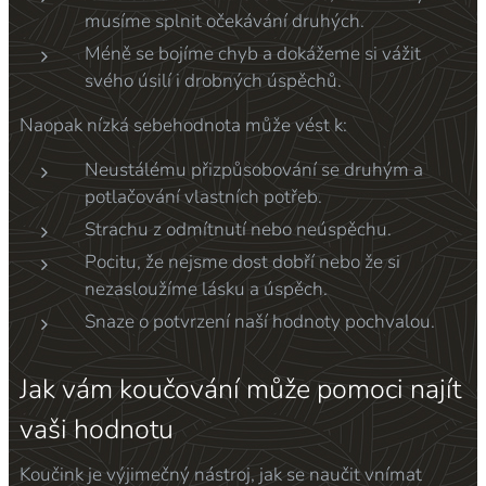
musíme splnit očekávání druhých.
Méně se bojíme chyb a dokážeme si vážit
svého úsilí i drobných úspěchů.
Naopak nízká sebehodnota může vést k:
Neustálému přizpůsobování se druhým a
potlačování vlastních potřeb.
Strachu z odmítnutí nebo neúspěchu.
Pocitu, že nejsme dost dobří nebo že si
nezasloužíme lásku a úspěch.
Snaze o potvrzení naší hodnoty pochvalou.
Jak vám koučování může pomoci najít
vaši hodnotu
Koučink je výjimečný nástroj, jak se naučit vnímat