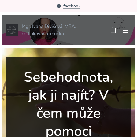
facebook
Mgr. Ivana Divišová, MBA,
certifikovaná koučka
Sebehodnota,
jak ji najít? V
čem může
pomoci