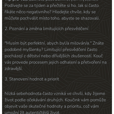
Podívejte se za týden a přečtěte si ho. Jak si často
říkáte něco negativního? Hledejte chvíle, kdy se
můžete pochválit místo toho, abyste se shazovali.
2. Poznání a změna limitujících přesvědčení
"Musím být perfektní, abych byl/a milován/a." Znáte
podobné myšlenky? Limitující přesvědčení často
pocházejí z dětství nebo dřívějších zkušeností. Kouč
vás provede procesem jejich odhalení a přetvoření na
zdravější.
3. Stanovení hodnot a priorit
Nízká sebehodnota často vzniká ve chvíli, kdy žijeme
život podle očekávání druhých. Koučink vám pomůže
objevit vaše skutečné hodnoty a prioritu, což vám
umožní žít autentičtější život.