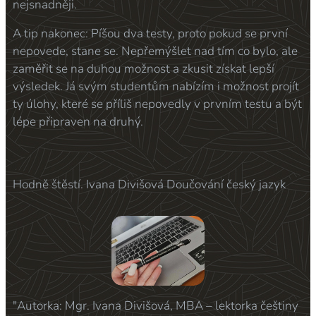
nejsnadněji.
A tip nakonec: Píšou dva testy, proto pokud se první
nepovede, stane se. Nepřemýšlet nad tím co bylo, ale
zaměřit se na duhou možnost a zkusit získat lepší
výsledek. Já svým studentům nabízím i možnost projít
ty úlohy, které se příliš nepovedly v prvním testu a být
lépe připraven na druhý.
Hodně štěstí. Ivana Divišová Doučování český jazyk
"Autorka: Mgr. Ivana Divišová, MBA – lektorka češtiny