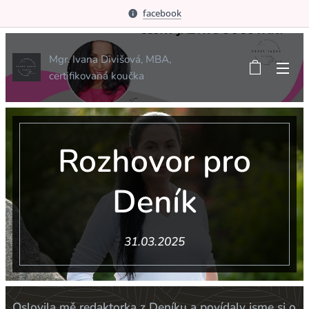
facebook
Mgr. Ivana Divišová, MBA,
certifikovaná koučka
Rozhovor pro
Deník
31.03.2025
Oslovila mě redaktorka z Deníku a povídaly jsme si o