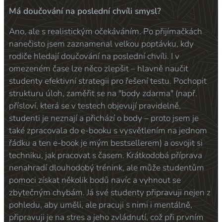
Má doučování na poslední chvíli smysl?
Ano, ale s realistickým očekáváním. Po přijímačkách
nanečisto jsem zaznamenal velkou poptávku, kdy
rodiče hledají doučování na poslední chvíli. I v
omezeném čase lze něco zlepšit – hlavně naučit
studenty efektivní strategii pro řešení testu. Pochopit
strukturu úloh, zaměřit se na "body zdarma" (např.
přísloví, která se v testech objevují pravidelně,
studenti je neznají a přichází o body – proto jsem je
také zpracovala do e-booku s vysvětlením na jednom
řádku a ten e-book je mým bestsellerem) a osvojit si
techniku, jak pracovat s časem. Krátkodobá příprava
nenahradí dlouhodobý trénink, ale může studentům
pomoci získat několik bodů navíc a vyhnout se
zbytečným chybám. Já své studenty připravuji nejen z
pohledu, aby uměli, ale pracuji s nimi i mentálně,
připravuji je na stres a jeho zvládnutí, což při prvním