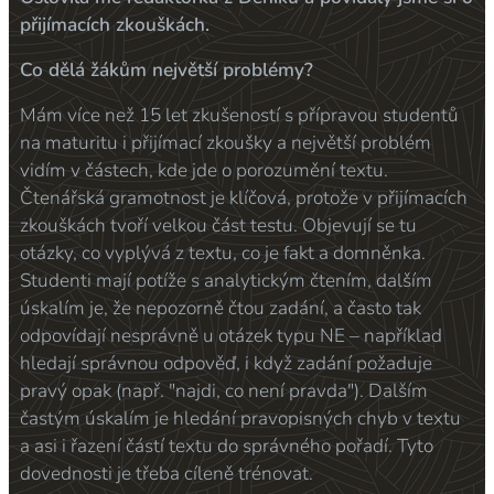
přijímacích zkouškách.
Co dělá žákům největší problémy?
Mám více než 15 let zkušeností s přípravou studentů
na maturitu i přijímací zkoušky a největší problém
vidím v částech, kde jde o porozumění textu.
Čtenářská gramotnost je klíčová, protože v přijímacích
zkouškách tvoří velkou část testu. Objevují se tu
otázky, co vyplývá z textu, co je fakt a domněnka.
Studenti mají potíže s analytickým čtením, dalším
úskalím je, že nepozorně čtou zadání, a často tak
odpovídají nesprávně u otázek typu NE – například
hledají správnou odpověď, i když zadání požaduje
pravý opak (např. "najdi, co není pravda"). Dalším
častým úskalím je hledání pravopisných chyb v textu
a asi i řazení částí textu do správného pořadí. Tyto
dovednosti je třeba cíleně trénovat.