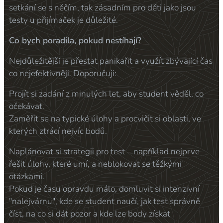
setkání se s něčím, tak zásadním pro děti jako jsou
testy u přijímaček je důležité.
Co bych poradila, pokud nestíhají?
Nejdůležitější je přestat panikařit a využít zbývající čas
co nejefektivněji. Doporučuji:
Projít si zadání z minulých let, aby student věděl, co
očekávat.
Zaměřit se na typické úlohy a procvičit si oblasti, ve
kterých ztrácí nejvíc bodů.
Naplánovat si strategii pro test – například nejprve
řešit úlohy, které umí, a neblokovat se těžkými
otázkami.
Pokud je času opravdu málo, domluvit si intenzivní
"nalejvárnu", kde se student naučí, jak test správně
číst, na co si dát pozor a kde lze body získat