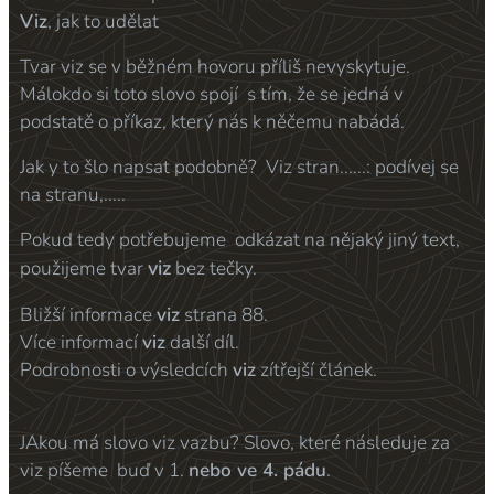
Viz
, jak to udělat
Tvar viz se v běžném hovoru příliš nevyskytuje.
Málokdo si toto slovo spojí s tím, že se jedná v
podstatě o příkaz, který nás k něčemu nabádá.
Jak y to šlo napsat podobně? Viz stran......: podívej se
na stranu,.....
Pokud tedy potřebujeme odkázat na nějaký jiný text,
viz
použijeme tvar
bez tečky.
Bližší informace
viz
strana 88.
Více informací
viz
další díl.
Podrobnosti o výsledcích
viz
zítřejší článek.
JAkou má slovo viz vazbu? Slovo, které následuje za
viz píšeme buď v 1.
nebo ve 4. pádu
.