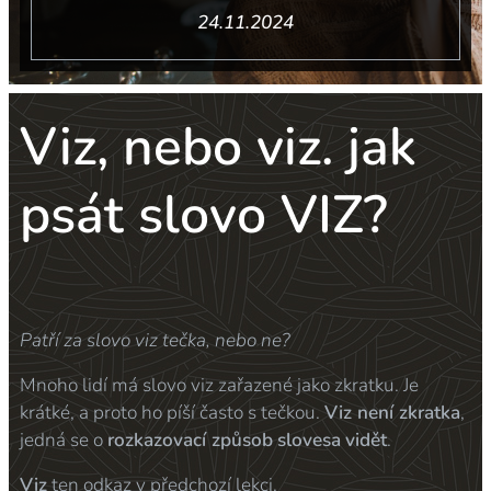
24.11.2024
Viz, nebo viz. jak
psát slovo VIZ?
Patří za slovo viz tečka, nebo ne?
Mnoho lidí má slovo viz zařazené jako zkratku. Je
krátké, a proto ho píší často s tečkou.
Viz
není zkratka
,
jedná se o
rozkazovací způsob
slovesa
vidět
.
Viz
ten odkaz v předchozí lekci.