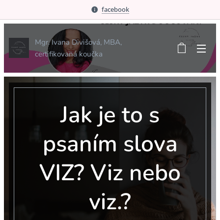
facebook
Mgr. Ivana Divišová, MBA,
certifikovaná koučka
Jak je to s
psaním slova
VIZ? Viz nebo
viz.?