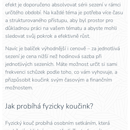
efekt je doporučeno absolvovat sérii sezení v rámci
určitého období. Na každé téma je potřeba více času
a strukturovaného přístupu, aby byl prostor pro
důkladnou práci na vašem tématu a abyste mohli
sledovat svůj pokrok a efektivně růst.
Navíc je balíček výhodnější i cenově – za jednotlivá
sezení je cena nižší než hodinová sazba při
jednotlivých sezeních. Máte možnost určit si sami
frekvenci schůzek podle toho, co vám vyhovuje, a
přizpůsobit koučink svým časovým a finančním
možnostem.
Jak probíhá fyzicky koučink?
Fyzický kouč probíhá osobním setkáním, která