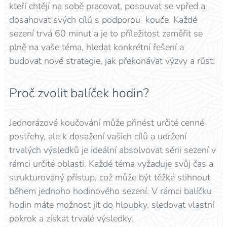
kteří chtějí na sobě pracovat, posouvat se vpřed a
dosahovat svých cílů s podporou kouče. Každé
sezení trvá 60 minut a je to příležitost zaměřit se
plně na vaše téma, hledat konkrétní řešení a
budovat nové strategie, jak překonávat výzvy a růst.
Proč zvolit balíček hodin?
Jednorázové koučování může přinést určité cenné
postřehy, ale k dosažení vašich cílů a udržení
trvalých výsledků je ideální absolvovat sérii sezení v
rámci určité oblasti. Každé téma vyžaduje svůj čas a
strukturovaný přístup, což může být těžké stihnout
během jednoho hodinového sezení. V rámci balíčku
hodin máte možnost jít do hloubky, sledovat vlastní
pokrok a získat trvalé výsledky.