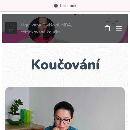
facebook
Mgr. Ivana Divišová, MBA,
certifikovaná koučka
Koučování