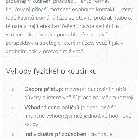
probíhají v klidném prostředí. Tento formát
koučování přináší možnost osobního kontaktu, který
řadě klientů pomáhá lépe se otevřít, probrat hluboká
témata a najít efektivní řešení. Každé setkání je
vedené tak, aby vám pomohlo získat nové
perspektivy a strategie, které můžete využít jak v
osobním, tak v profesním životě.
Výhody fyzického koučinku
Osobní přístup:
možnost budování hlubší
důvěry a intenzivnější práce na vašem rozvoji
Výhodná cena
balíčků
je dostupnější:
finančně výhodnější než jednotlivé hodinové
sazby
Individuální přizpůsobení:
četnost a