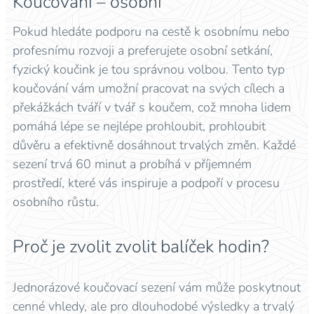
Koučování – osobní
Pokud hledáte podporu na cestě k osobnímu nebo
profesnímu rozvoji a preferujete osobní setkání,
fyzický koučink je tou správnou volbou. Tento typ
koučování vám umožní pracovat na svých cílech a
překážkách tváří v tvář s koučem, což mnoha lidem
pomáhá lépe se nejlépe prohloubit, prohloubit
důvěru a efektivně dosáhnout trvalých změn. Každé
sezení trvá 60 minut a probíhá v příjemném
prostředí, které vás inspiruje a podpoří v procesu
osobního růstu.
Proč je zvolit zvolit balíček hodin?
Jednorázové koučovací sezení vám může poskytnout
cenné vhledy, ale pro dlouhodobé výsledky a trvalý